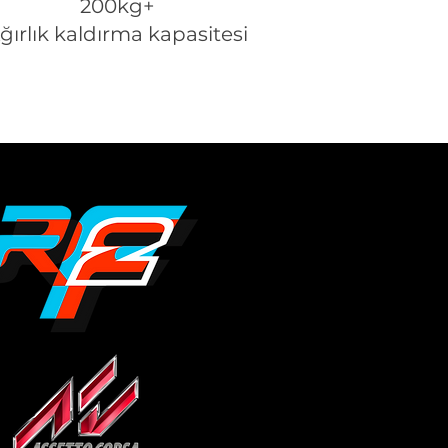
200kg+
ğırlık kaldırma kapasitesi