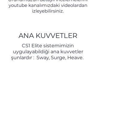
youtube kanalımızdaki videolardan
izleyebilirsiniz.
ANA KUVVETLER
CS1 Elite sistemimizin
uygulayabildiği ana kuvvetler
şunlardır : Sway, Surge, Heave.
تمايل
تشكلت أفقيًا في منحنيات G.