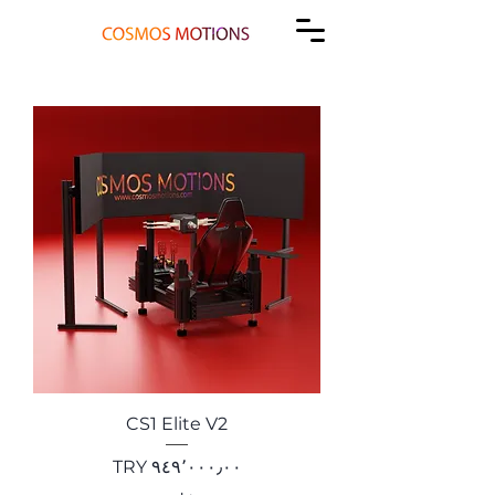
CS1 Elite V2
السعر